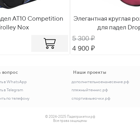
адел AT10 Competition
Элегантная круглая ро
Trolley Nox
для падел Dro
5 300 ₽
4 900 ₽
ь вопрос
Наши проекты
ть в WhatsApp
дополнительноенанесение.рф
ь в Telegram
пляжныйтеннис.рф
ть по телефону
спортивныеочки.рф
© 2024-2025 Паделракетки.рф
Все права защищены