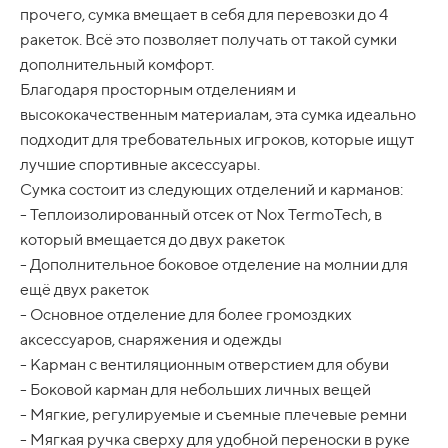
завершиться
через 6 недель
. Но товары вы получите
прочего, сумка вмещает в себя для перевозки до 4
сразу, как при обычной покупке.
ракеток. Всё это позволяет получать от такой сумки
Преимущества:
дополнительный комфорт.
Оплачивать частями можно картами любых
Благодаря просторным отделениям и
банков
высококачественным материалам, эта сумка идеально
Паспортные данные, доход и кредитный договор
подходит для требовательных игроков, которые ищут
не потребуются
лучшие спортивные аксессуары.
Быстрый способ оплаты — занимает меньше
Сумка состоит из следующих отделений и карманов:
минуты
- Теплоизолированный отсек от Nox TermoTech, в
Как это происходит:
который вмещается до двух ракеток
- складываете товары в корзину и нажимаете
- Дополнительное боковое отделение на молнии для
"Подтвердить заказ"
ещё двух ракеток
- по Whatsapp отправляете ФИО, телефон и E-mail
- Основное отделение для более громоздких
- по ссылке или QR-коду, которые отправлю вам в
аксессуаров, снаряжения и одежды
ответ на Whatsapp, подтверждаете свои данные и
- Карман с вентиляционным отверстием для обуви
данные карты
- получаете подтверждение на оплату долями
- Боковой карман для небольших личных вещей
(стоимость ракетки незначительно изменится),
- Мягкие, регулируемые и съемные плечевые ремни
оплачиваете первую часть
- Мягкая ручка сверху для удобной переноски в руке