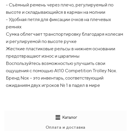
и получаете свой заказ
- Съёмный ремень через плечо, регулируемый по
Очень редко, но бывают ситуации, когда банк
высоте и складывающийся в карман на молнии
отказывает в возможности оплатить частями
- Удобная петля для фиксации очков на плечевых
ремнях
Сумка облегчает транспортировку благодаря колесам
и регулируемой по высоте ручке
Жесткие пластиковые рельсы в нижнем основании
предотвращают износ и царапины
Воспользуйтесь возможностью улучшить свои
ощущения с помощью At10 Competition Trolley Nox.
Бренд Nox – это инвентарь, соответствующий
ожиданиям двух игроков № 1 в падел в мире
Каталог
Оплата и доставка