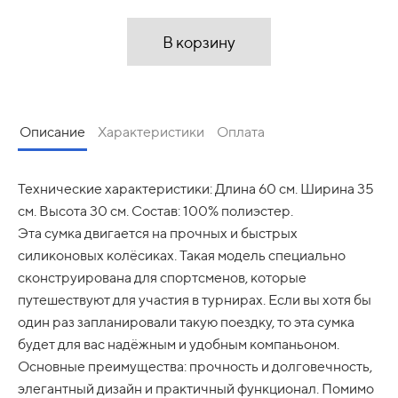
В корзину
Описание
Характеристики
Оплата
Оплата заказа производится после сборки и проверки
Технические характеристики: Длина 60 см. Ширина 35
Категория: Сумки для падел
качества инвентаря.
см. Высота 30 см. Состав: 100% полиэстер.
Производитель: Nox
Эта сумка двигается на прочных и быстрых
Но бывают ситуации, когда нет возможности
Цвет: чёрно-синяя
силиконовых колёсиках. Такая модель специально
произвести оплату сразу. В этом случае можно
сконструирована для спортсменов, которые
Для кого: для парней и девушек
оплачивать частями.
путешествуют для участия в турнирах. Если вы хотя бы
Общая стоимость всех покупок незначительно
один раз запланировали такую поездку, то эта сумка
изменится и автоматически будет разделена на четыре
равные части.
будет для вас надёжным и удобным компаньоном.
Первую
часть необходимо оплатить сразу, остальные
Основные преимущества: прочность и долговечность,
три будут списываться раз в две недели. Полная оплата
элегантный дизайн и практичный функционал. Помимо