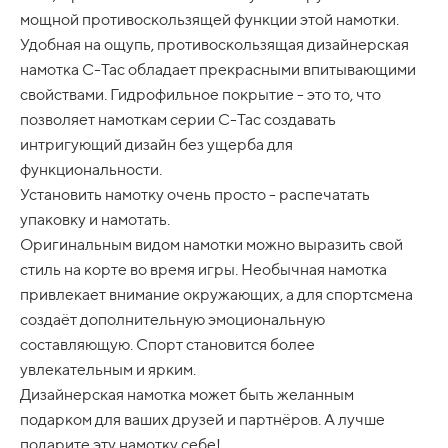
Первую
часть необходимо оплатить сразу, остальные
мощной противоскользящей функции этой намотки.
три будут списываться раз в две недели. Полная оплата
Удобная на ощупь, противоскользящая дизайнерская
завершиться
через 6 недель
. Но товары вы получите
намотка C-Tac обладает прекрасными впитывающими
сразу, как при обычной покупке.
свойствами. Гидрофильное покрытие - это то, что
Преимущества:
позволяет намоткам серии C-Tac создавать
Оплачивать частями можно картами любых
интригующий дизайн без ущерба для
банков
функциональности.
Паспортные данные, доход и кредитный договор
Установить намотку очень просто - распечатать
не потребуются
упаковку и намотать.
Быстрый способ оплаты — занимает меньше
Оригинальным видом намотки можно выразить свой
минуты
стиль на корте во время игры. Необычная намотка
Как это происходит:
привлекает внимание окружающих, а для спортсмена
- складываете товары в корзину и нажимаете
создаёт дополнительную эмоциональную
"Подтвердить заказ"
составляющую. Спорт становится более
- по Whatsapp отправляете ФИО, телефон и E-mail
увлекательным и ярким.
- по ссылке или QR-коду, которые отправлю вам в
Дизайнерская намотка может быть желанным
ответ на Whatsapp, подтверждаете свои данные и
подарком для ваших друзей и партнёров. А лучше
данные карты
- получаете подтверждение на оплату долями
подарите эту намотку себе!