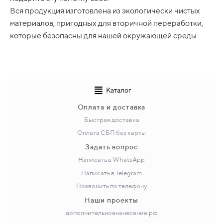
(стоимость ракетки незначительно изменится),
Вся продукция изготовлена из экологически чистых
оплачиваете первую часть
материалов, пригодных для вторичной переработки,
и получаете свой заказ
которые безопасны для нашей окружающей среды
Очень редко, но бывают ситуации, когда банк
отказывает в возможности оплатить частями
Каталог
Оплата и доставка
Быстрая доставка
Оплата СБП без карты
Задать вопрос
Написать в WhatsApp
Написать в Telegram
Позвонить по телефону
Наши проекты
дополнительноенанесение.рф