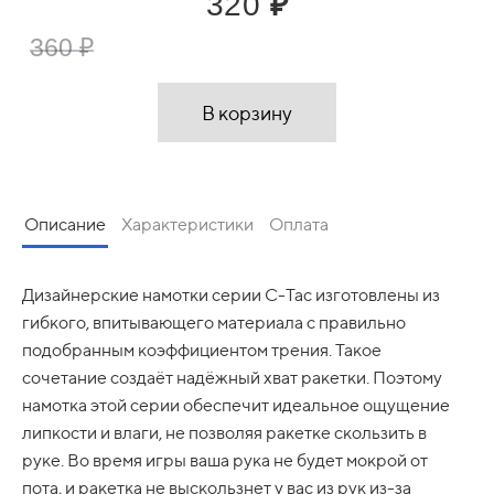
320
₽
360 ₽
В корзину
Описание
Характеристики
Оплата
Оплата заказа производится после сборки и проверки
Дизайнерские намотки серии C-Tac изготовлены из
Категория: Намотки на ракетку
качества инвентаря.
гибкого, впитывающего материала с правильно
Производитель: AlienPros
подобранным коэффициентом трения. Такое
Но бывают ситуации, когда нет возможности
Цвет: чёрная с зелёной паутиной
сочетание создаёт надёжный хват ракетки. Поэтому
произвести оплату сразу. В этом случае можно
намотка этой серии обеспечит идеальное ощущение
Количество в упаковке: 1
оплачивать частями.
липкости и влаги, не позволяя ракетке скользить в
Общая стоимость всех покупок незначительно
руке. Во время игры ваша рука не будет мокрой от
изменится и автоматически будет разделена на четыре
равные части.
пота, и ракетка не выскользнет у вас из рук из-за